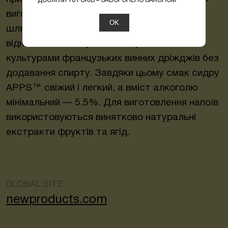
ДОСЯГЛИ 18 РОКІВ – ЗАБОРОНЕНО ЗАКОНОМ
виготовляється за класичною технологією
OK
шляхом природного зброджування
відновленого яблучного соку чистими
культурами французьких винних дріжджів без
додавання спирту. Завдяки цьому смак сидру
APPS™ свіжий і легкий, а вміст алкоголю
мінімальний — 5.5%. Для виготовлення напоїв
використовуються винятково натуральні
екстракти фруктів та ягід.
GLOBAL SITE:
newproducts.com